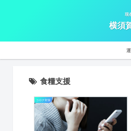
現
横須
運
食糧支援
コロナ対策